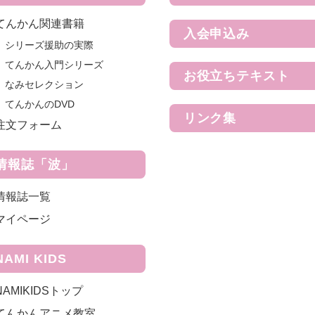
てんかん関連書籍
入会申込み
シリーズ援助の実際
てんかん入門シリーズ
お役立ちテキスト
なみセレクション
てんかんのDVD
リンク集
注文フォーム
情報誌「波」
情報誌一覧
マイページ
NAMI KIDS
NAMIKIDSトップ
てんかんアニメ教室