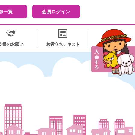
部一覧
会員ログイン
支援のお願い
お役立ちテキスト
入
会
す
る