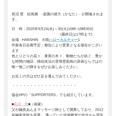
長沼 慧 絵画
展 -楽園の彼方（かなた）- が開催されま
す。
日 時：2025年9
月24(水)～30(火)10時~18時30分
(最終日は17時まで)
会場 : HANSHIN ８階
ハローカルチャー
1
作家各日在廊予定：都合により変更となる場合がござい
ます
色とりどりの花々、果実の木々、動物たちが紡ぐ、豊か
な時間の物語…独自技法の雲母壁面画の原画ならではの
唯一無二の輝きをぜひお楽しみください。
お近くの方はぜひ足を運んでみてください。
・・・・・・・・・・・・・・・・・・
協会HPの「S
UPPORTERS」でも紹介しています。
■
長沼 慧
■（画家）
父が鍼灸あんまマッサージ師として開業しており、2012
年鍼灸学校を卒業。 通っていた絵画教室の先生から背中