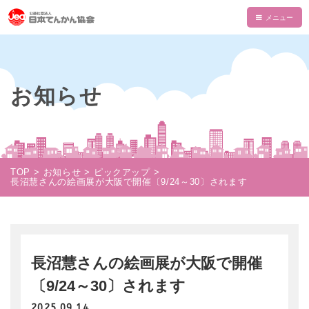
HOME
てんかんについて
お知らせ
てんかんとは
てんかん協会について
診断と治療
会長あいさつ
情報誌・書籍・DVD
発作の介助と観察
てんかん協会とは
情報誌「波」
情報誌「波」
TOP
お知らせ
ピックアップ
使える制度
長沼慧さんの絵画展が大阪で開催〔9/24～30〕されます
支部一覧
てんかん関連書籍
情報誌一覧
NAMI KIDS
てんかんセンター・専門医
目的・沿革
てんかんのDVD
マイページ
NAMI KIDS
支援のお願い
てんかんと自動車運転
組織・財政
注文フォーム
てんかんアニメ教室
資金面での援助
お役立ちテキスト
長沼慧さんの絵画展が大阪で開催
公益事業
ダウンロード
あかりちゃんグッズ
書籍注文リスト
〔9/24～30〕されます
相談事業
ムービー
物品などでの支援
2025.09.14