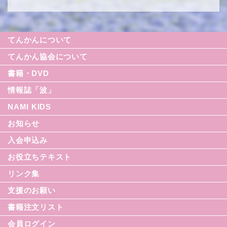
てんかんについて
てんかん協会について
書籍・DVD
情報誌「波」
NAMI KIDS
シリーズ援助の実際
お知らせ
てんかん入門シリーズ
なみセレクション
入会申込み
てんかんのDVD
お役立ちテキスト
リンク集
てんかん月間
支援のお願い
てんかん基礎講座
書籍注文リスト
世界てんかんの日
会員ログイン