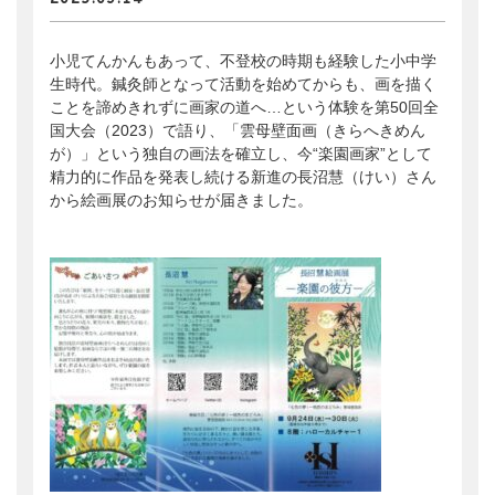
会員ログイン
支援のお願い
時間や労力の提供
検索:
全国大会
小児てんかんもあって、不登校の時期も経験した小中学
団体・企業への協賛による支援
生時代。鍼灸師となって活動を始めてからも、画を描く
サポーター
ことを諦めきれずに画家の道へ…という体験を第50回全
国大会（2023）で語り、「雲母壁面画（きらへきめん
が）」という独自の画法を確立し、今“楽園画家”として
精力的に作品を発表し続ける新進の長沼慧（けい）さん
から絵画展のお知らせが届きました。