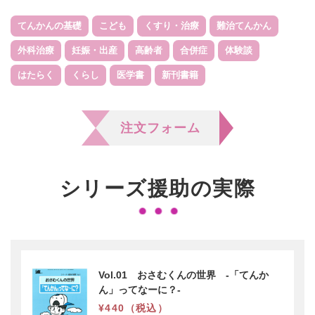
会員ログイン
支援のお願い
時間や労力の提供
てんかんの基礎
こども
くすり・治療
難治てんかん
検索:
全国大会
団体・企業への協賛による支援
外科治療
妊娠・出産
高齢者
合併症
体験談
サポーター
はたらく
くらし
医学書
新刊書籍
注文フォーム
シリーズ援助の実際
Vol.01 おさむくんの世界 -「てんか
ん」ってなーに？-
¥440（税込）