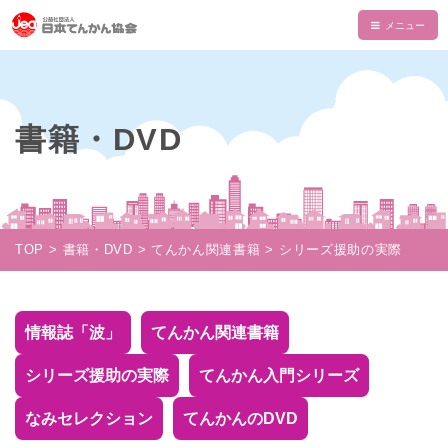
HOME
てんかんについて
書籍・DVD
てんかんとは
てんかん協会について
診断と治療
会長あいさつ
情報誌・書籍・DVD
発作の介助と観察
てんかん協会とは
情報誌「波」
情報誌「波」
TOP
書籍・DVD
てんかん関連書籍
シリーズ援助の実際
使える制度
支部一覧
てんかん関連書籍
情報誌一覧
NAMI KIDS
てんかんセンター・専門医
目的・沿革
てんかんのDVD
マイページ
NAMI KIDS
支援のお願い
情報誌「波」
てんかん関連書籍
てんかんと自動車運転
組織・財政
注文フォーム
てんかんアニメ教室
資金面での援助
お役立ちテキスト
シリーズ援助の実際
てんかん入門シリーズ
公益事業
ダウンロード
あかりちゃんグッズ
書籍注文リスト
相談事業
なみセレクション
てんかんのDVD
ムービー
物品などでの支援