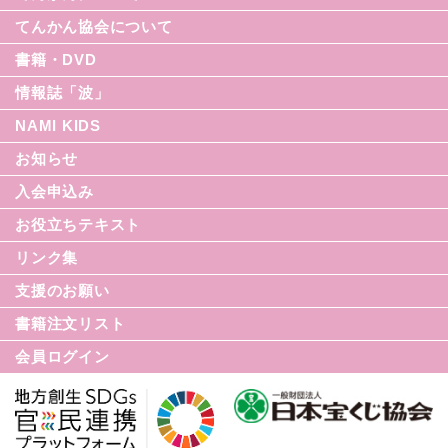
てんかん協会について
書籍・DVD
情報誌「波」
NAMI KIDS
シリーズ援助の実際
お知らせ
てんかん入門シリーズ
なみセレクション
入会申込み
てんかんのDVD
お役立ちテキスト
リンク集
てんかん月間
支援のお願い
てんかん基礎講座
書籍注文リスト
世界てんかんの日
会員ログイン