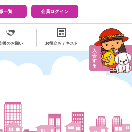
部一覧
会員ログイン
支援のお願い
お役立ちテキスト
入
会
す
る