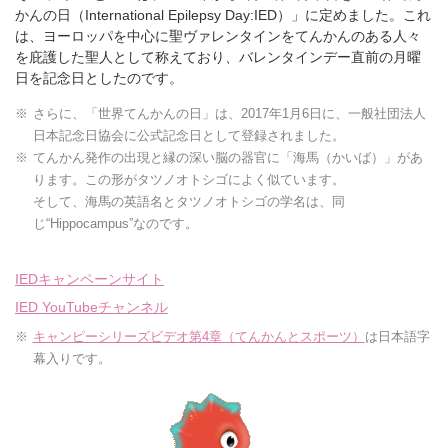
かんの日（International Epilepsy Day:IED）」に定めました。これ
は、ヨーロッパを中心に聖ヴァレンタインをてんかんのある人々
を庇護した聖人として称えており、バレンタインデー直前の月曜
日を記念日としたのです。
さらに、「世界てんかんの日」は、2017年1月6日に、一般社団法人
日本記念日協会に公式記念日として登録されました。
てんかん発作の出現と縁の深い脳の器官に「海馬（かいば）」があ
ります。この形がタツノオトシゴによく似ています。
そして、海馬の英語名とタツノオトシゴの学名は、同
じ“Hippocampus”なのです。
IEDキャンペーンサイト
IED YouTubeチャンネル
キャンピーシリーズビデオ第4章（てんかんとスポーツ）
は日本語字
幕入りです。