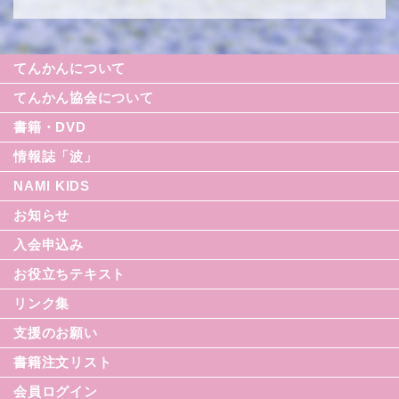
てんかんについて
てんかん協会について
書籍・DVD
情報誌「波」
NAMI KIDS
シリーズ援助の実際
お知らせ
てんかん入門シリーズ
なみセレクション
入会申込み
てんかんのDVD
お役立ちテキスト
リンク集
てんかん月間
支援のお願い
てんかん基礎講座
書籍注文リスト
世界てんかんの日
会員ログイン