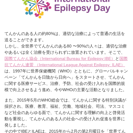
会員ログイン
支援のお願い
時間や労力の提供
検索:
全国大会
団体・企業への協賛による支援
サポーター
てんかんのある人の約80%は、適切な治療によって普通の生活を
送ることができます。
しかし、全世界でてんかんのある80 〜90%の人々は、適切な治療
やあるいは全く治療を受けられずに放置されています。そこで、
国際てんかん協会（International Bureau for Epilepsy:IBE）
と
国際
抗てんかん連盟 （International League Against Epilepsy: ILAE）
は、1997年に世界保健機関（WHO）とともに、グローバルキャン
ペーン「てんかんを日陰から日向へ」をスタートさせ、てんかん
に関する医療サービス、治療、予防、社会の受け入れを国際的規
模で向上させるよう進め、今やWHOの主要な活動となりました。
また、2015年5月のWHO総会では、てんかんに関する特別決議が
採択され、医療、教育、福祉、労働、地域社会、司法、マスコミ
など社会のあらゆる面で、てんかんに関する理解の向上と啓発活
動を重視し、てんかんのある人の社会への受け入れ促進を世界に
発しました。
その中でIBEとILAEは、2015年から2月の第2月曜日を「世界てん