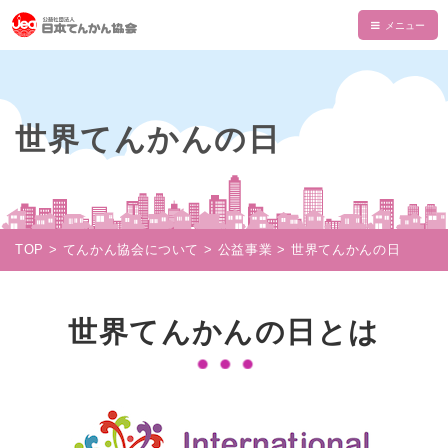
HOME
てんかんについて
世界てんかんの日
てんかんとは
てんかん協会について
診断と治療
会長あいさつ
情報誌・書籍・DVD
発作の介助と観察
てんかん協会とは
情報誌「波」
情報誌「波」
TOP
てんかん協会について
公益事業
世界てんかんの日
使える制度
支部一覧
てんかん関連書籍
情報誌一覧
NAMI KIDS
てんかんセンター・専門医
目的・沿革
てんかんのDVD
マイページ
NAMI KIDS
支援のお願い
世界てんかんの日とは
てんかんと自動車運転
組織・財政
注文フォーム
てんかんアニメ教室
資金面での援助
お役立ちテキスト
公益事業
ダウンロード
あかりちゃんグッズ
書籍注文リスト
相談事業
ムービー
物品などでの支援