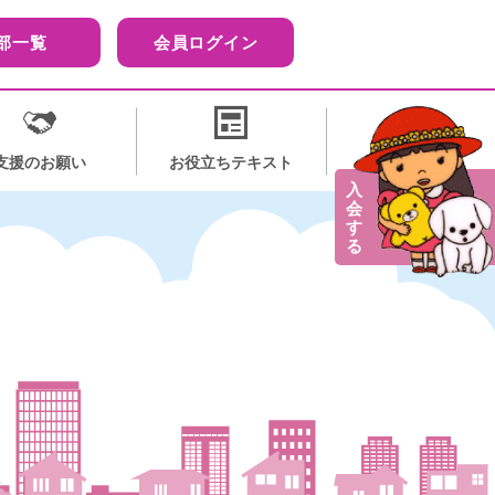
部一覧
会員ログイン
支援のお願い
お役立ちテキスト
入
会
す
る