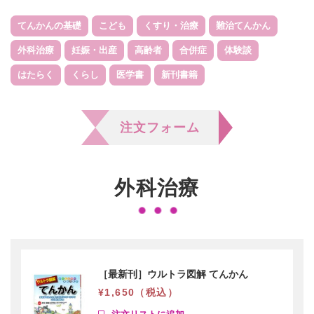
会員ログイン
支援のお願い
時間や労力の提供
てんかんの基礎
こども
くすり・治療
難治てんかん
検索:
全国大会
団体・企業への協賛による支援
外科治療
妊娠・出産
高齢者
合併症
体験談
サポーター
はたらく
くらし
医学書
新刊書籍
注文フォーム
外科治療
［最新刊］ウルトラ図解 てんかん
¥1,650（税込）