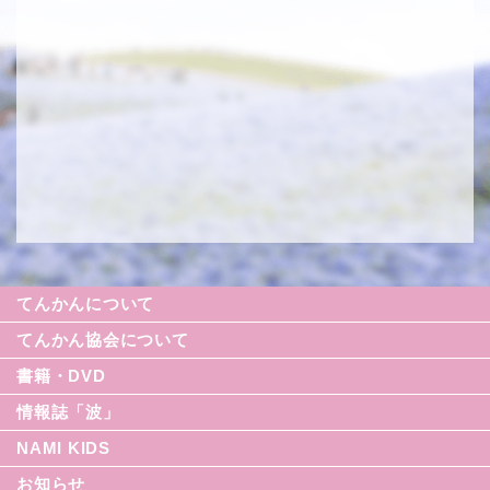
てんかんについて
てんかん協会について
書籍・DVD
情報誌「波」
NAMI KIDS
シリーズ援助の実際
お知らせ
てんかん入門シリーズ