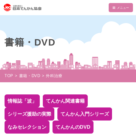
HOME
てんかんについて
書籍・DVD
てんかんとは
てんかん協会について
診断と治療
会長あいさつ
情報誌・書籍・DVD
発作の介助と観察
てんかん協会とは
情報誌「波」
情報誌「波」
TOP
書籍・DVD
外科治療
使える制度
支部一覧
てんかん関連書籍
情報誌一覧
NAMI KIDS
てんかんセンター・専門医
目的・沿革
てんかんのDVD
マイページ
NAMI KIDS
支援のお願い
情報誌「波」
てんかん関連書籍
てんかんと自動車運転
組織・財政
注文フォーム
てんかんアニメ教室
資金面での援助
お役立ちテキスト
シリーズ援助の実際
てんかん入門シリーズ
公益事業
ダウンロード
あかりちゃんグッズ
書籍注文リスト
相談事業
なみセレクション
てんかんのDVD
ムービー
物品などでの支援