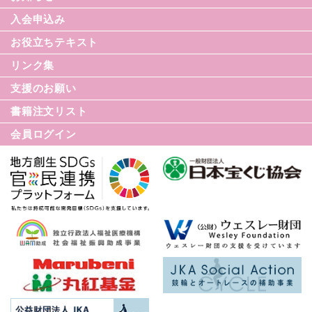
なみセレクション
入会申込み
てんかんのDVD
お役立ちテキスト
リンク集
てんかん月間
支援のお願い
てんかん基礎講座
書籍注文リスト
世界てんかんの日
会員ログイン