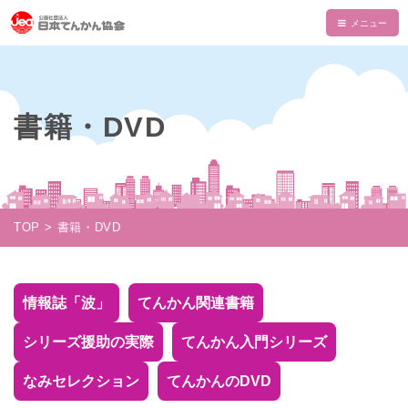
HOME
てんかんについて
書籍・DVD
てんかんとは
てんかん協会について
診断と治療
会長あいさつ
情報誌・書籍・DVD
発作の介助と観察
てんかん協会とは
情報誌「波」
情報誌「波」
TOP
書籍・DVD
使える制度
支部一覧
てんかん関連書籍
情報誌一覧
NAMI KIDS
てんかんセンター・専門医
目的・沿革
てんかんのDVD
マイページ
NAMI KIDS
支援のお願い
情報誌「波」
てんかん関連書籍
てんかんと自動車運転
組織・財政
注文フォーム
てんかんアニメ教室
資金面での援助
お役立ちテキスト
シリーズ援助の実際
てんかん入門シリーズ
公益事業
ダウンロード
あかりちゃんグッズ
書籍注文リスト
相談事業
なみセレクション
てんかんのDVD
ムービー
物品などでの支援