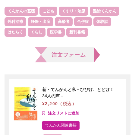
会員ログイン
支援のお願い
時間や労力の提供
てんかんの基礎
こども
くすり・治療
難治てんかん
検索:
全国大会
団体・企業への協賛による支援
外科治療
妊娠・出産
高齢者
合併症
体験談
サポーター
はたらく
くらし
医学書
新刊書籍
注文フォーム
新・てんかんと私－ひびけ、とどけ！
34人の声－
¥2,200（税込）
てんかん関連書籍