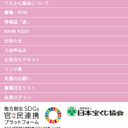
てんかん協会について
書籍・DVD
情報誌「波」
NAMI KIDS
シリーズ援助の実際
お知らせ
てんかん入門シリーズ
なみセレクション
入会申込み
てんかんのDVD
お役立ちテキスト
リンク集
てんかん月間
支援のお願い
てんかん基礎講座
書籍注文リスト
世界てんかんの日
会員ログイン