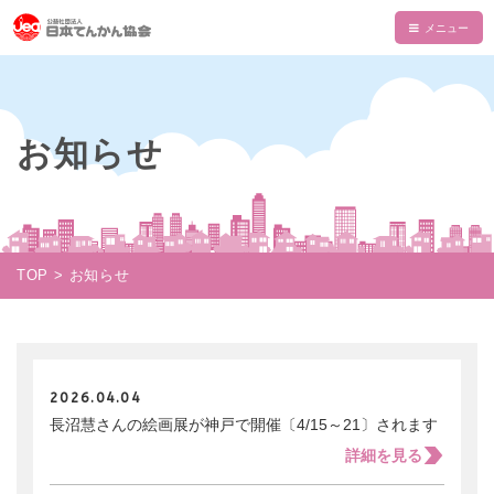
HOME
てんかんについて
お知らせ
てんかんとは
てんかん協会について
診断と治療
会長あいさつ
情報誌・書籍・DVD
発作の介助と観察
てんかん協会とは
情報誌「波」
情報誌「波」
TOP
お知らせ
使える制度
支部一覧
てんかん関連書籍
情報誌一覧
NAMI KIDS
てんかんセンター・専門医
目的・沿革
てんかんのDVD
マイページ
NAMI KIDS
支援のお願い
てんかんと自動車運転
組織・財政
注文フォーム
てんかんアニメ教室
2026.04.04
資金面での援助
お役立ちテキスト
公益事業
長沼慧さんの絵画展が神戸で開催〔4/15～21〕されます
ダウンロード
あかりちゃんグッズ
書籍注文リスト
詳細を見る
相談事業
ムービー
物品などでの支援