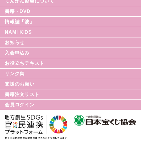
てんかん協会について
書籍・DVD
情報誌「波」
NAMI KIDS
シリーズ援助の実際
お知らせ
てんかん入門シリーズ
なみセレクション
入会申込み
てんかんのDVD
お役立ちテキスト
リンク集
てんかん月間
支援のお願い
てんかん基礎講座
書籍注文リスト
世界てんかんの日
会員ログイン