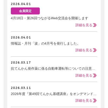
会員ログイン
支援のお願い
2026.04.01
時間や労力の提供
検索:
全国大会
会員限定
団体・企業への協賛による支援
4月18日・第26回つながるWeb交流会を開催します
サポーター
詳細を見る
2026.04.01
情報誌・月刊「波」の4月号を発行しました。
詳細を見る
2026.03.17
抗てんかん発作薬に係る自動車運転等についての注意喚起に関する情報提供
詳細を見る
2026.03.11
2026年度『第49回てんかん基礎講座』をオンデマンドで開催します！（４月１日受付開始）
詳細を見る