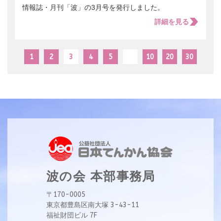
情報誌・月刊「波」の3月号を発行しました。
詳細を見る
1
2
3
4
5
10
20
30
波の会 本部事務局
〒170-0005
東京都豊島区南大塚 3-43-11
福祉財団ビル 7F