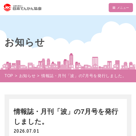
HOME
てんかんについて
お知らせ
てんかんとは
てんかん協会について
診断と治療
会長あいさつ
情報誌・書籍・DVD
発作の介助と観察
てんかん協会とは
情報誌「波」
情報誌「波」
TOP
お知らせ
情報誌・月刊「波」の7月号を発行しました。
使える制度
支部一覧
てんかん関連書籍
情報誌一覧
NAMI KIDS
てんかんセンター・専門医
目的・沿革
てんかんのDVD
マイページ
NAMI KIDS
支援のお願い
てんかんと自動車運転
組織・財政
注文フォーム
てんかんアニメ教室
資金面での援助
情報誌・月刊「波」の7月号を発行
お役立ちテキスト
公益事業
ダウンロード
しました。
あかりちゃんグッズ
書籍注文リスト
相談事業
ムービー
2026.07.01
物品などでの支援