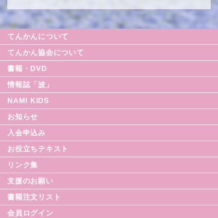
てんかんについて
てんかん協会について
書籍・DVD
情報誌「波」
NAMI KIDS
シリーズ援助の実際
お知らせ
てんかん入門シリーズ
なみセレクション
入会申込み
てんかんのDVD
お役立ちテキスト
リンク集
てんかん月間
支援のお願い
てんかん基礎講座
書籍注文リスト
世界てんかんの日
会員ログイン