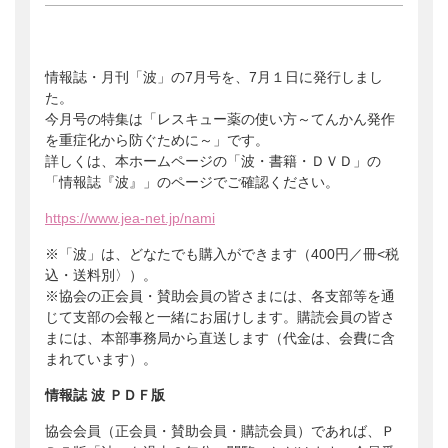
会員ログイン
支援のお願い
時間や労力の提供
検索:
全国大会
団体・企業への協賛による支援
情報誌・月刊「波」の7月号を、7月１日に発行しまし
サポーター
た。
今月号の特集は「レスキュー薬の使い方～てんかん発作
を重症化から防ぐために～」です。
詳しくは、本ホームページの「波・書籍・ＤＶＤ」の
「情報誌『波』」のページでご確認ください。
https://www.jea-net.jp/nami
※「波」は、どなたでも購入ができます（400円／冊<税
込・送料別〉）。
※協会の正会員・賛助会員の皆さまには、各支部等を通
じて支部の会報と一緒にお届けします。購読会員の皆さ
まには、本部事務局から直送します（代金は、会費に含
まれています）。
情報誌 波 ＰＤＦ版
協会会員（正会員・賛助会員・購読会員）であれば、Ｐ