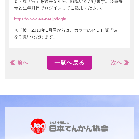
ＤＦ版「波」を過去３年分、閲覧いただけます。会員番
号と生年月日でログインしてご活用ください。
https://www.jea-net.jp/login
※「波」2019年1月号からは、カラーのＰＤＦ版「波」
をご覧いただけます。
前へ
一覧へ戻る
次へ