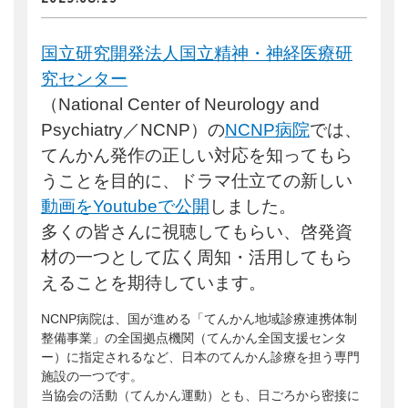
会員ログイン
支援のお願い
時間や労力の提供
検索:
全国大会
国立研究開発法人国立精神・神経医療研
団体・企業への協賛による支援
サポーター
究センター
（National Center of Neurology and
Psychiatry／NCNP）の
NCNP病院
では、
てんかん発作の正しい対応を知ってもら
うことを目的に、ドラマ仕立ての新しい
動画をYoutubeで公開
しました。
多くの皆さんに視聴してもらい、啓発資
材の一つとして広く周知・活用してもら
えることを期待しています。
NCNP病院は、国が進める「てんかん地域診療連携体制
整備事業」の全国拠点機関（てんかん全国支援センタ
ー）に指定されるなど、日本のてんかん診療を担う専門
施設の一つです。
当協会の活動（てんかん運動）とも、日ごろから密接に