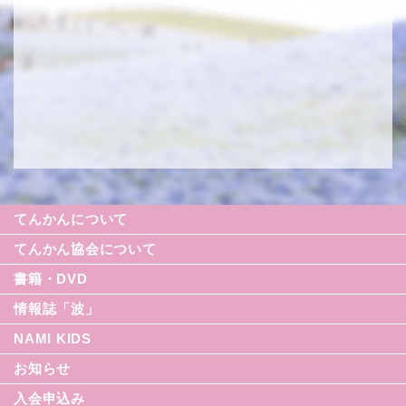
てんかんについて
てんかん協会について
書籍・DVD
情報誌「波」
NAMI KIDS
シリーズ援助の実際
お知らせ
てんかん入門シリーズ
なみセレクション
入会申込み