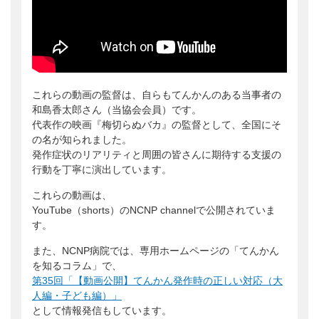
これらの動画の監督は、自らもてんかんのある当事者の
和島香太郎さん（当協会会員）です。
代表作の映画『梅切らぬバカ』の監督として、全国にそ
の名が知られました。
発作症状のリアリティと周囲の皆さんに期待する支援の
行動を丁寧に演出しています。
これらの動画は、
YouTube（shorts）のNCNP channelで公開されていま
す。
また、NCNP病院では、専用ホームページの「てんかん
を知るコラム」で、
第35回「【動画公開】てんかん発作時の正しい対応（大
人編・子ども編）」
として情報発信もしています。