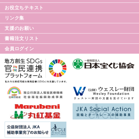
てんかんのDVD
お役立ちテキスト
リンク集
てんかん月間
支援のお願い
てんかん基礎講座
書籍注文リスト
世界てんかんの日
会員ログイン