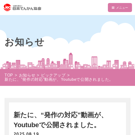
HOME
てんかんについて
お知らせ
てんかんとは
てんかん協会について
診断と治療
会長あいさつ
情報誌・書籍・DVD
発作の介助と観察
てんかん協会とは
情報誌「波」
情報誌「波」
TOP
お知らせ
ピックアップ
使える制度
新たに、“発作の対応”動画が、Youtubeで公開されました。
支部一覧
てんかん関連書籍
情報誌一覧
NAMI KIDS
てんかんセンター・専門医
目的・沿革
てんかんのDVD
マイページ
NAMI KIDS
支援のお願い
てんかんと自動車運転
組織・財政
注文フォーム
てんかんアニメ教室
資金面での援助
お役立ちテキスト
新たに、“発作の対応”動画が、
公益事業
ダウンロード
あかりちゃんグッズ
書籍注文リスト
Youtubeで公開されました。
相談事業
ムービー
物品などでの支援
2025.08.19