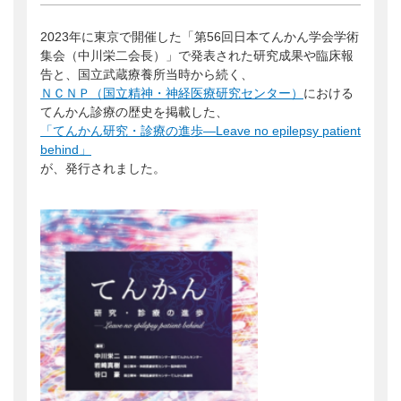
会員ログイン
支援のお願い
時間や労力の提供
2023年に東京で開催した「第56回日本てんかん学会学術
検索:
全国大会
団体・企業への協賛による支援
集会（中川栄二会長）」で発表された研究成果や臨床報
サポーター
告と、国立武蔵療養所当時から続く、
ＮＣＮＰ（国立精神・神経医療研究センター）
における
てんかん診療の歴史を掲載した、
「てんかん研究・診療の進歩―Leave no epilepsy patient
behind」
が、発行されました。