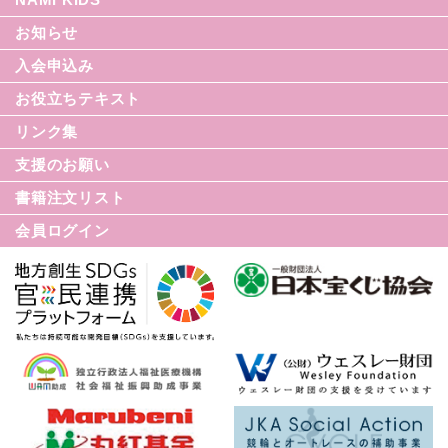
シリーズ援助の実際
お知らせ
てんかん入門シリーズ
なみセレクション
入会申込み
てんかんのDVD
お役立ちテキスト
リンク集
てんかん月間
支援のお願い
てんかん基礎講座
書籍注文リスト
世界てんかんの日
会員ログイン