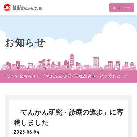
HOME
てんかんについて
お知らせ
てんかんとは
てんかん協会について
診断と治療
会長あいさつ
情報誌・書籍・DVD
発作の介助と観察
てんかん協会とは
情報誌「波」
情報誌「波」
TOP
お知らせ
「てんかん研究・診療の進歩」に寄稿しました
使える制度
支部一覧
てんかん関連書籍
情報誌一覧
NAMI KIDS
てんかんセンター・専門医
目的・沿革
てんかんのDVD
マイページ
NAMI KIDS
支援のお願い
てんかんと自動車運転
組織・財政
注文フォーム
てんかんアニメ教室
資金面での援助
「てんかん研究・診療の進歩」に寄
お役立ちテキスト
公益事業
ダウンロード
稿しました
あかりちゃんグッズ
書籍注文リスト
相談事業
ムービー
2025.08.04
物品などでの支援