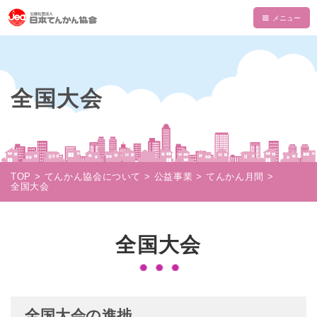
HOME
てんかんについて
全国大会
てんかんとは
てんかん協会について
診断と治療
会長あいさつ
情報誌・書籍・DVD
発作の介助と観察
てんかん協会とは
情報誌「波」
情報誌「波」
TOP
てんかん協会について
公益事業
てんかん月間
使える制度
全国大会
支部一覧
てんかん関連書籍
情報誌一覧
NAMI KIDS
てんかんセンター・専門医
目的・沿革
てんかんのDVD
マイページ
NAMI KIDS
支援のお願い
てんかんと自動車運転
全国大会
組織・財政
注文フォーム
てんかんアニメ教室
資金面での援助
お役立ちテキスト
公益事業
ダウンロード
あかりちゃんグッズ
書籍注文リスト
相談事業
ムービー
物品などでの支援
全国大会の進捗