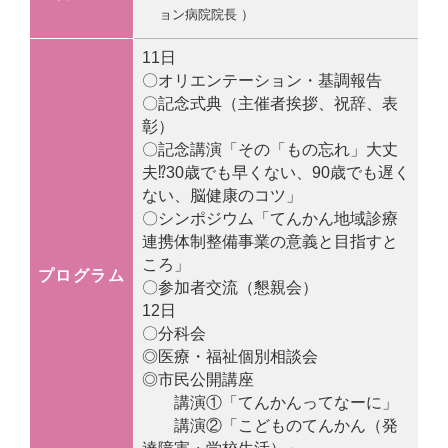
ョン病院院長 ）
11日
〇オリエンテーション・基調報告
〇記念式典（主催者挨拶、祝辞、表
彰）
〇記念講演「その「もの忘れ」大丈
夫⁉30歳でも早くない、90歳でも遅く
ない、脳健康のコツ」
〇シンポジウム「てんかん地域診療
連携体制整備事業の意義と目指すと
ころ」
プログラム
〇参加者交流（懇親会）
12日
〇分科会
◎医療・福祉個別相談会
◎市民公開講座
講演①「てんかんってなーに」
講演②「こどものてんかん（発