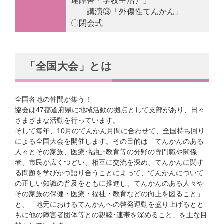
達障害・学校生活）」
講演③「外傷性てんかん」
〇閉会式
「全国大会」とは
全国各地の仲間が集う！
協会は47都道府県に地域活動の拠点として支部があり、日々
さまざまな活動を行っています。
そして毎年、10月のてんかん月間に合わせて、全国持ち回り
による全国大会を開催します。その目的は「てんかんのある
人々とその家族、医療･福祉･教育等の分野の専門職や関係
者、市民が広くつどい、相互に交流を深め、てんかんに関す
る問題を学びかつ語り合うことによって、てんかんについて
の正しい知識の普及をともに推進し、てんかんのある人々や
その家族の保健・医療・福祉・教育などの向上を図ること」
と、「地元におけるてんかんへの啓発運動を盛り上げるとと
もに他の障害者団体等との親睦･連帯を深めること」を主な目