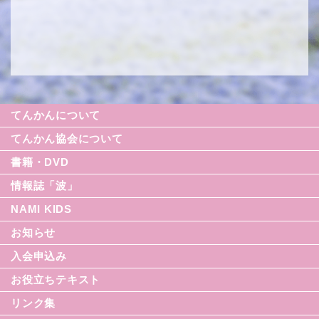
てんかんについて
てんかん協会について
書籍・DVD
情報誌「波」
NAMI KIDS
シリーズ援助の実際
お知らせ
てんかん入門シリーズ
なみセレクション
入会申込み
てんかんのDVD
お役立ちテキスト
リンク集
てんかん月間