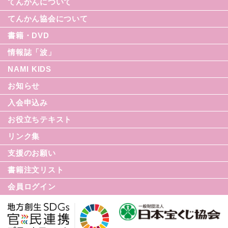
てんかんについて
てんかん協会について
書籍・DVD
情報誌「波」
NAMI KIDS
シリーズ援助の実際
お知らせ
てんかん入門シリーズ
なみセレクション
入会申込み
てんかんのDVD
お役立ちテキスト
リンク集
てんかん月間
支援のお願い
てんかん基礎講座
書籍注文リスト
世界てんかんの日
会員ログイン