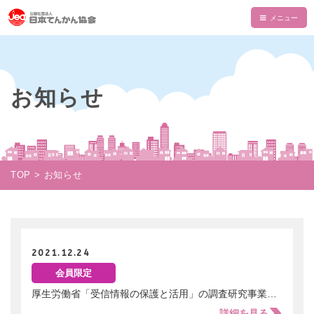
HOME
てんかんについて
お知らせ
てんかんとは
てんかん協会について
診断と治療
会長あいさつ
情報誌・書籍・DVD
発作の介助と観察
てんかん協会とは
情報誌「波」
情報誌「波」
TOP
お知らせ
使える制度
支部一覧
てんかん関連書籍
情報誌一覧
NAMI KIDS
てんかんセンター・専門医
目的・沿革
てんかんのDVD
マイページ
NAMI KIDS
支援のお願い
てんかんと自動車運転
組織・財政
注文フォーム
てんかんアニメ教室
2021.12.24
資金面での援助
お役立ちテキスト
公益事業
会員限定
ダウンロード
あかりちゃんグッズ
書籍注文リスト
相談事業
厚生労働省「受信情報の保護と活用」の調査研究事業／アンケートにご協力ください
ムービー
物品などでの支援
詳細を見る