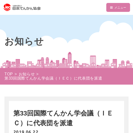
HOME
てんかんについて
お知らせ
てんかんとは
てんかん協会について
診断と治療
会長あいさつ
情報誌・書籍・DVD
発作の介助と観察
てんかん協会とは
情報誌「波」
情報誌「波」
TOP
お知らせ
使える制度
第33回国際てんかん学会議（ＩＥＣ）に代表団を派遣
支部一覧
てんかん関連書籍
情報誌一覧
NAMI KIDS
てんかんセンター・専門医
目的・沿革
てんかんのDVD
マイページ
NAMI KIDS
支援のお願い
てんかんと自動車運転
組織・財政
注文フォーム
てんかんアニメ教室
資金面での援助
お役立ちテキスト
第33回国際てんかん学会議（ＩＥ
公益事業
ダウンロード
あかりちゃんグッズ
書籍注文リスト
Ｃ）に代表団を派遣
相談事業
ムービー
物品などでの支援
2019.06.22