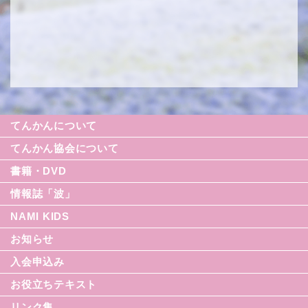
てんかんについて
てんかん協会について
書籍・DVD
情報誌「波」
NAMI KIDS
シリーズ援助の実際
お知らせ
てんかん入門シリーズ
なみセレクション
入会申込み
てんかんのDVD
お役立ちテキスト
リンク集