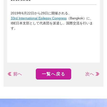
会員ログイン
支援のお願い
時間や労力の提供
検索:
全国大会
2019年6月22日から29日に開催される、
団体・企業への協賛による支援
33rd International Epilepsy Congress
（Bangkok）に、
サポーター
IBE日本支部として代表団を派遣し、国際交流を行いま
す。
前へ
一覧へ戻る
次へ