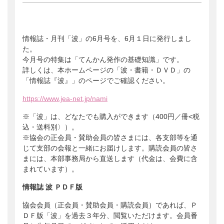
会員ログイン
支援のお願い
時間や労力の提供
検索:
全国大会
団体・企業への協賛による支援
情報誌・月刊「波」の6月号を、6月１日に発行しまし
サポーター
た。
今月号の特集は「てんかん発作の基礎知識」です。
詳しくは、本ホームページの「波・書籍・ＤＶＤ」の
「情報誌『波』」のページでご確認ください。
https://www.jea-net.jp/nami
※「波」は、どなたでも購入ができます（400円／冊<税
込・送料別〉）。
※協会の正会員・賛助会員の皆さまには、各支部等を通
じて支部の会報と一緒にお届けします。購読会員の皆さ
まには、本部事務局から直送します（代金は、会費に含
まれています）。
情報誌 波 ＰＤＦ版
協会会員（正会員・賛助会員・購読会員）であれば、Ｐ
ＤＦ版「波」を過去３年分、閲覧いただけます。会員番