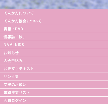
てんかんについて
てんかん協会について
書籍・DVD
情報誌「波」
NAMI KIDS
シリーズ援助の実際
お知らせ
てんかん入門シリーズ
なみセレクション
入会申込み
てんかんのDVD
お役立ちテキスト
リンク集
てんかん月間
支援のお願い
てんかん基礎講座
書籍注文リスト
世界てんかんの日
会員ログイン