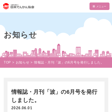
HOME
てんかんについて
お知らせ
てんかんとは
てんかん協会について
診断と治療
会長あいさつ
情報誌・書籍・DVD
発作の介助と観察
てんかん協会とは
情報誌「波」
情報誌「波」
TOP
お知らせ
情報誌・月刊「波」の6月号を発行しました。
使える制度
支部一覧
てんかん関連書籍
情報誌一覧
NAMI KIDS
てんかんセンター・専門医
目的・沿革
てんかんのDVD
マイページ
NAMI KIDS
支援のお願い
てんかんと自動車運転
組織・財政
注文フォーム
てんかんアニメ教室
資金面での援助
情報誌・月刊「波」の6月号を発行
お役立ちテキスト
公益事業
ダウンロード
しました。
あかりちゃんグッズ
書籍注文リスト
相談事業
ムービー
2026.06.01
物品などでの支援