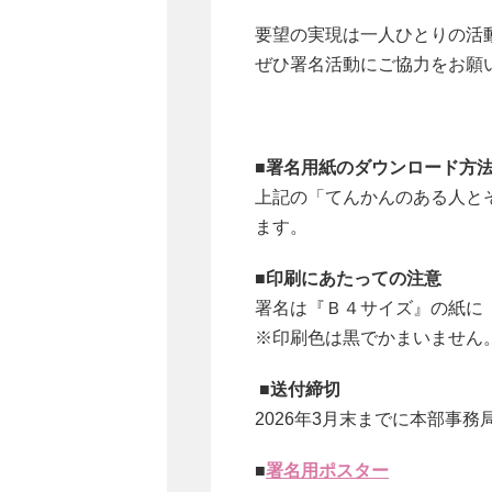
要望の実現は一人ひとりの活
ぜひ署名活動にご協力をお願
■署名用紙のダウンロード方
上記の「てんかんのある人と
ます。
■印刷にあたっての注意
署名は『Ｂ４サイズ』の紙に『
※印刷色は黒でかまいません
■送付締切
2026年3月末までに本部事
■
署名用ポスター