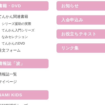
書籍・DVD
お知らせ
てんかん関連書籍
入会申込み
シリーズ援助の実際
てんかん入門シリーズ
お役立ちテキスト
なみセレクション
てんかんのDVD
リンク集
注文フォーム
情報誌「波」
情報誌一覧
マイページ
NAMI KIDS