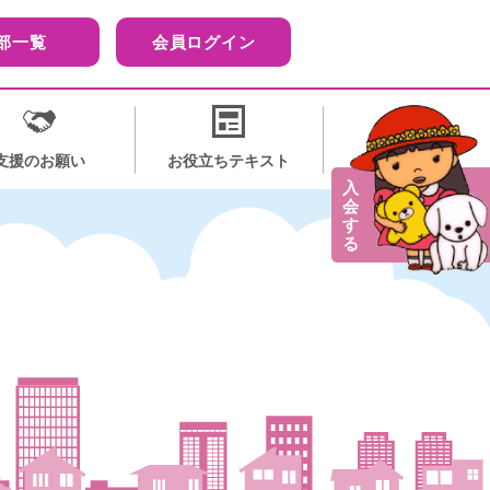
部一覧
会員ログイン
支援のお願い
お役立ちテキスト
入
会
す
る