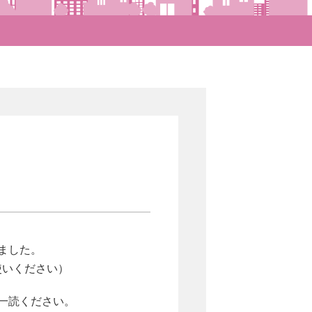
ました。
使いください）
ご一読ください。