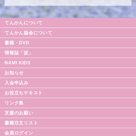
てんかんについて
てんかん協会について
書籍・DVD
情報誌「波」
NAMI KIDS
シリーズ援助の実際
お知らせ
てんかん入門シリーズ
なみセレクション
入会申込み
てんかんのDVD
お役立ちテキスト
リンク集
てんかん月間
支援のお願い
てんかん基礎講座
書籍注文リスト
世界てんかんの日
会員ログイン