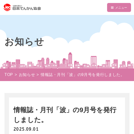
HOME
てんかんについて
お知らせ
てんかんとは
てんかん協会について
診断と治療
会長あいさつ
情報誌・書籍・DVD
発作の介助と観察
てんかん協会とは
情報誌「波」
情報誌「波」
TOP
お知らせ
情報誌・月刊「波」の9月号を発行しました。
使える制度
支部一覧
てんかん関連書籍
情報誌一覧
NAMI KIDS
てんかんセンター・専門医
目的・沿革
てんかんのDVD
マイページ
NAMI KIDS
支援のお願い
てんかんと自動車運転
組織・財政
注文フォーム
てんかんアニメ教室
資金面での援助
情報誌・月刊「波」の9月号を発行
お役立ちテキスト
公益事業
ダウンロード
しました。
あかりちゃんグッズ
書籍注文リスト
相談事業
ムービー
2025.09.01
物品などでの支援