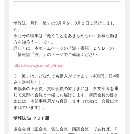
会員ログイン
支援のお願い
時間や労力の提供
検索:
全国大会
団体・企業への協賛による支援
情報誌・月刊「波」の9月号を、9月１日に発行しまし
サポーター
た。
今月号の特集は「働くことをあきらめない～多様な働き
方を知ろう～」です。
詳しくは、本ホームページの「波・書籍・ＤＶＤ」の
「情報誌『波』」のページでご確認ください。
https://www.jea-net.jp/nami
※「波」は、どなたでも購入ができます（400円／冊<税
込・送料別〉）。
※協会の正会員・賛助会員の皆さまには、各支部等を通
じて支部の会報と一緒にお届けします。購読会員の皆さ
まには、本部事務局から直送します（代金は、会費に含
まれています）。
情報誌 波 ＰＤＦ版
協会会員（正会員・賛助会員・購読会員）であれば、Ｐ