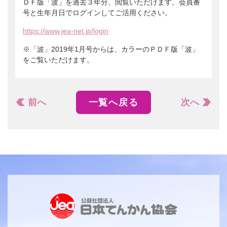
ＤＦ版「波」を過去３年分、閲覧いただけます。会員番
号と生年月日でログインしてご活用ください。
https://www.jea-net.jp/login
※「波」2019年1月号からは、カラーのＰＤＦ版「波」
をご覧いただけます。
前へ
一覧へ戻る
次へ