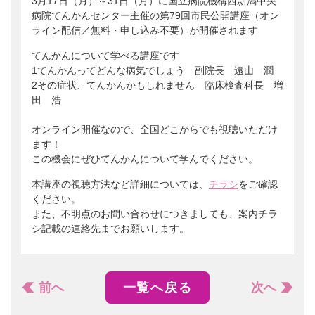
3月17日（月）～31日（月）に国立病院機構西新潟中央
病院てんかんセンター主催の第79回市民公開講座（オン
ライン配信／無料・申し込み不要）が開催されます
てんかんについて学べる講座です
1てんかんってどんな病気でしょう 副院長 遠山 潤
2その症状、てんかんかもしれません 臨床検査科長 増
田 浩
オンライン開催なので、全国どこからでも視聴いただけ
ます！
この機会にぜひてんかんについて学んでください。
本講座の視聴方法など詳細については、
チラシ
をご確認
ください。
また、不明点のお問い合わせにつきましても、案内チラ
シ記載の連絡先までお願いします。
前へ
一覧へ戻る
次へ