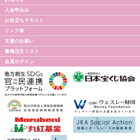
なみセレクション
入会申込み
てんかんのDVD
お役立ちテキスト
リンク集
てんかん月間
支援のお願い
てんかん基礎講座
書籍注文リスト
世界てんかんの日
会員ログイン