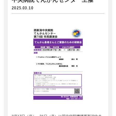
会員ログイン
支援のお願い
時間や労力の提供
2025.03.10
検索:
全国大会
団体・企業への協賛による支援
サポーター