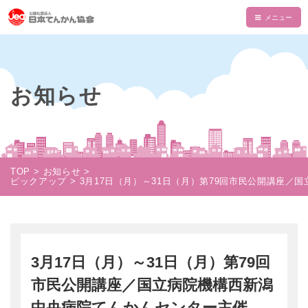
HOME
てんかんについて
お知らせ
てんかんとは
てんかん協会について
診断と治療
会長あいさつ
情報誌・書籍・DVD
発作の介助と観察
てんかん協会とは
情報誌「波」
情報誌「波」
TOP
お知らせ
使える制度
ピックアップ
3月17日（月）～31日（月）第79回市民公開講座
支部一覧
てんかん関連書籍
情報誌一覧
NAMI KIDS
てんかんセンター・専門医
目的・沿革
てんかんのDVD
マイページ
NAMI KIDS
支援のお願い
てんかんと自動車運転
組織・財政
注文フォーム
てんかんアニメ教室
資金面での援助
お役立ちテキスト
3月17日（月）～31日（月）第79回
公益事業
ダウンロード
あかりちゃんグッズ
書籍注文リスト
市民公開講座／国立病院機構西新潟
相談事業
ムービー
物品などでの支援
中央病院てんかんセンター主催