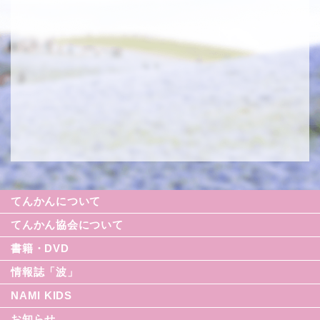
てんかんについて
てんかん協会について
書籍・DVD
情報誌「波」
NAMI KIDS
シリーズ援助の実際
お知らせ
てんかん入門シリーズ