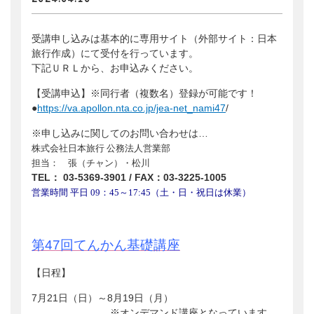
会員ログイン
支援のお願い
時間や労力の提供
検索:
全国大会
受講申し込みは基本的に専用サイト（外部サイト：日本
団体・企業への協賛による支援
旅行作成）にて受付を行っています。
サポーター
下記ＵＲＬから、お申込みください。
【受講申込】※同行者（複数名）登録が可能です！
●
https://va.apollon.nta.co.jp/jea-net_nami47
/
※申し込みに関してのお問い合わせは…
株式会社日本旅行 公務法人営業部
担当： 張（チャン）・松川
TEL
：
03-5369-3901 / FAX
：
03-3225-1005
営業時間 平日 09：45～17:45（土・日・祝日は休業）
第47回てんかん基礎講座
【日程】
7月21日（日）～8月19日（月）
※オンデマンド講座となっています。