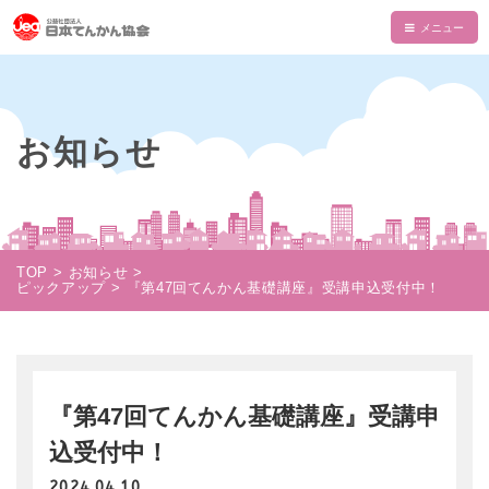
HOME
てんかんについて
お知らせ
てんかんとは
てんかん協会について
診断と治療
会長あいさつ
情報誌・書籍・DVD
発作の介助と観察
てんかん協会とは
情報誌「波」
情報誌「波」
TOP
お知らせ
使える制度
ピックアップ
『第47回てんかん基礎講座』受講申込受付中！
支部一覧
てんかん関連書籍
情報誌一覧
NAMI KIDS
てんかんセンター・専門医
目的・沿革
てんかんのDVD
マイページ
NAMI KIDS
支援のお願い
てんかんと自動車運転
組織・財政
注文フォーム
てんかんアニメ教室
資金面での援助
お役立ちテキスト
『第47回てんかん基礎講座』受講申
公益事業
ダウンロード
あかりちゃんグッズ
書籍注文リスト
込受付中！
相談事業
ムービー
物品などでの支援
2024.04.10