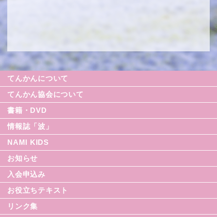
てんかんについて
てんかん協会について
書籍・DVD
情報誌「波」
NAMI KIDS
シリーズ援助の実際
お知らせ
てんかん入門シリーズ
なみセレクション
入会申込み
てんかんのDVD
お役立ちテキスト
リンク集