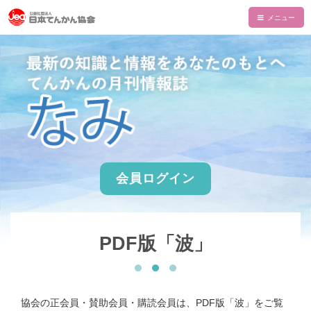
HOME
てんかんについて
てんかんとは
てんかん協会について
診断と治療
会長あいさつ
情報誌・書籍・DVD
発作の介助と観察
てんかん協会とは
情報誌「波」
情報誌「波」
会員ログイン
使える制度
支部一覧
てんかん関連書籍
情報誌一覧
NAMI KIDS
てんかんセンター・専門医
目的・沿革
てんかんのDVD
マイページ
NAMI KIDS
支援のお願い
てんかんと自動車運転
組織・財政
PDF版「波」
注文フォーム
てんかんアニメ教室
資金面での援助
お役立ちテキスト
公益事業
ダウンロード
あかりちゃんグッズ
書籍注文リスト
相談事業
ムービー
物品などでの支援
協会の正会員・賛助会員・購読会員は、PDF版「波」をご覧