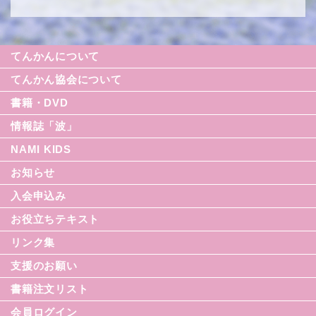
てんかんについて
てんかん協会について
書籍・DVD
情報誌「波」
NAMI KIDS
シリーズ援助の実際
お知らせ
てんかん入門シリーズ
なみセレクション
入会申込み
てんかんのDVD
お役立ちテキスト
リンク集
てんかん月間
支援のお願い
てんかん基礎講座
書籍注文リスト
世界てんかんの日
会員ログイン