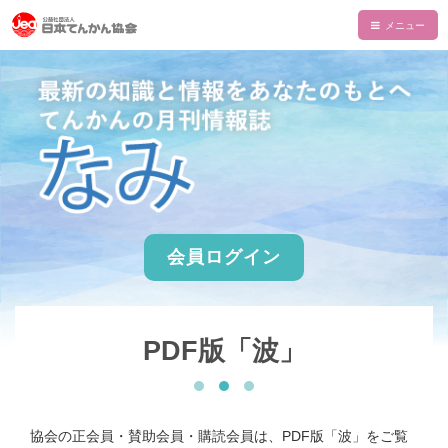
HOME
てんかんについて
てんかんとは
てんかん協会について
診断と治療
会長あいさつ
情報誌・書籍・DVD
発作の介助と観察
てんかん協会とは
情報誌「波」
情報誌「波」
会員ログイン
使える制度
支部一覧
てんかん関連書籍
情報誌一覧
NAMI KIDS
てんかんセンター・専門医
目的・沿革
てんかんのDVD
マイページ
NAMI KIDS
支援のお願い
てんかんと自動車運転
組織・財政
PDF版「波」
注文フォーム
てんかんアニメ教室
資金面での援助
お役立ちテキスト
公益事業
ダウンロード
あかりちゃんグッズ
書籍注文リスト
相談事業
ムービー
物品などでの支援
協会の正会員・賛助会員・購読会員は、PDF版「波」をご覧