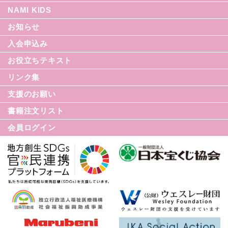
NAMI KIDS
シリーズ援助の実際
お知らせ
てんかん入門シリーズ
なみセレクション
入会申込み
てんかんのDVD
お役立ちテキスト
リンク集
てんかん月間
支援のお願い
てんかん基礎講座
書籍注文リスト
世界てんかんの日
会員ログイン